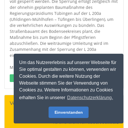
voll gesperrt werden. Die Sperrung erfolgt zeitgleich mit
der ohnehin geplanten Baumaßnahme des
Regierungspräsidiums Tübingen auf der L 200a
(Uhldingen-Mühlhofen – Tüfingen bis Überlingen), um
die verkehrlichen Auswirkungen zu bündeln. Das
Straßenbauamt des Bodenseekreises plant, die
Maßnahme bis zum Beginn der Pfingstferien
abzuschließen. Die weiträumige Umleitung wird im
Zusammenhang mit der Sperrung der L 200a
eingerichtet.
Um das Nutzererlebnis auf unserer Webseite für
Mehr Infos ...
Sie optimal gestalten zu können, verwenden wir
Cookies. Durch die weitere Nutzung der
Externen Link öffnen
Webseite stimmen Sie der Verwendung von
Cookies zu. Weitere Informationen zu Cookies
erhalten Sie in unserer
Datenschutzerklärung.
Veröffentlicht in:
Verkehr & Mobilität
Einverstanden
Veröffentlicht am 09.04.2026, 11:32 Uhr
Veröffentlicht von
Robert Schwarz